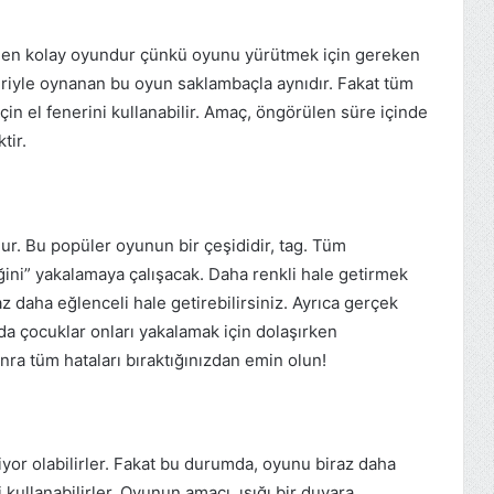
ı en kolay oyundur çünkü oyunu yürütmek için gereken
eneriyle oynanan bu oyun saklambaçla aynıdır. Fakat tüm
için el fenerini kullanabilir. Amaç, öngörülen süre içinde
tir.
ur. Bu popüler oyunun bir çeşididir, tag. Tüm
eğini” yakalamaya çalışacak. Daha renkli hale getirmek
az daha eğlenceli hale getirebilirsiniz. Ayrıca gerçek
da çocuklar onları yakalamak için dolaşırken
nra tüm hataları bıraktığınızdan emin olun!
iyor olabilirler. Fakat bu durumda, oyunu biraz daha
i kullanabilirler. Oyunun amacı, ışığı bir duvara