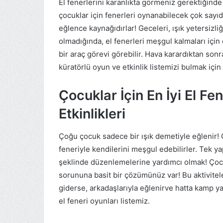
El fenerlerini karanlıkta görmeniz gerektiğinde 
çocuklar için fenerleri oynanabilecek çok sayıda
eğlence kaynağıdırlar! Geceleri, ışık yetersizl
olmadığında, el fenerleri meşgul kalmaları için
bir araç görevi görebilir. Hava karardıktan sonr
küratörlü oyun ve etkinlik listemizi bulmak için
Çocuklar İçin En İyi El Fe
Etkinlikleri
Çoğu çocuk sadece bir ışık demetiyle eğlenir! G
feneriyle kendilerini meşgul edebilirler. Tek y
şeklinde düzenlemelerine yardımcı olmak! Ço
sorununa basit bir çözümünüz var! Bu aktivite
giderse, arkadaşlarıyla eğlenirve hatta kamp yap
el feneri oyunları listemiz.