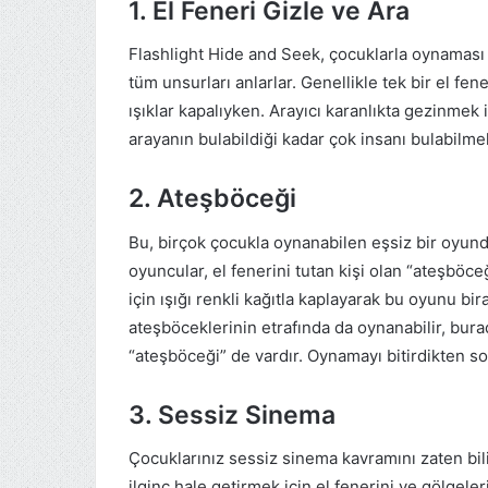
1. El Feneri Gizle ve Ara
Flashlight Hide and Seek, çocuklarla oynamas
tüm unsurları anlarlar. Genellikle tek bir el f
ışıklar kapalıyken. Arayıcı karanlıkta gezinmek 
arayanın bulabildiği kadar çok insanı bulabilmek
2. Ateşböceği
Bu, birçok çocukla oynanabilen eşsiz bir oyund
oyuncular, el fenerini tutan kişi olan “ateşböc
için ışığı renkli kağıtla kaplayarak bu oyunu bir
ateşböceklerinin etrafında da oynanabilir, bura
“ateşböceği” de vardır. Oynamayı bitirdikten so
3. Sessiz Sinema
Çocuklarınız sessiz sinema kavramını zaten bil
ilginç hale getirmek için el fenerini ve gölgeler