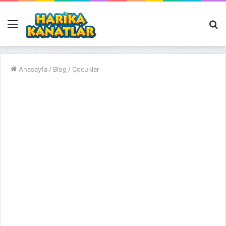
Menü
A
y
...
Anasayfa
/
Blog
/
Çocuklar