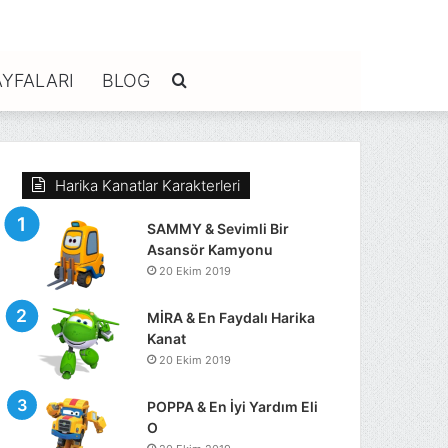
YFALARI
BLOG
Arama
yap
Harika Kanatlar Karakterleri
...
SAMMY & Sevimli Bir
Asansör Kamyonu
20 Ekim 2019
MİRA & En Faydalı Harika
Kanat
20 Ekim 2019
POPPA & En İyi Yardım Eli
O