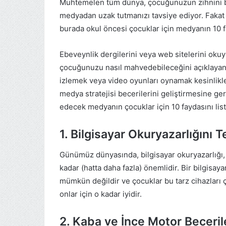
Muhtemelen tüm dünya, çocuğunuzun zihnini b
medyadan uzak tutmanızı tavsiye ediyor. Fakat
burada okul öncesi çocuklar için medyanın 10 fa
Ebeveynlik dergilerini veya web sitelerini oku
çocuğunuzu nasıl mahvedebileceğini açıklayan 
izlemek veya video oyunları oynamak kesinlikle
medya stratejisi becerilerini geliştirmesine ge
edecek medyanın çocuklar için 10 faydasını list
1. Bilgisayar Okuryazarlığını 
Günümüz dünyasında, bilgisayar okuryazarlığ
kadar (hatta daha fazla) önemlidir. Bir bilgisa
mümkün değildir ve çocuklar bu tarz cihazları ç
onlar için o kadar iyidir.
2. Kaba ve İnce Motor Beceriler