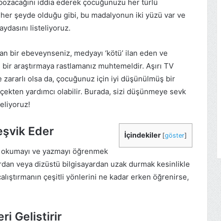
ozacağını iddia ederek çocuğunuzu her türlü
 her şeyde olduğu gibi, bu madalyonun iki yüzü var ve
ydasını listeliyoruz.
yan bir ebeveynseniz, medyayı ‘kötü’ ilan eden ve
bir araştırmaya rastlamanız muhtemeldir. Aşırı TV
 zararlı olsa da, çocuğunuz için iyi düşünülmüş bir
rçekten yardımcı olabilir. Burada, sizi düşünmeye sevk
eliyoruz!
Teşvik Eder
İçindekiler
[
göster
]
ı, okumayı ve yazmayı öğrenmek
yardan veya dizüstü bilgisayardan uzak durmak kesinlikle
alıştırmanın çeşitli yönlerini ne kadar erken öğrenirse,
i Geliştirir