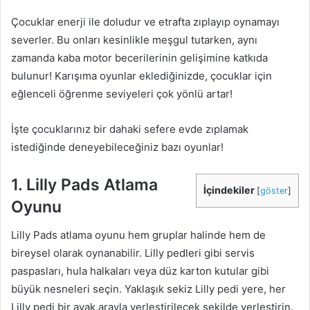
Çocuklar enerji ile doludur ve etrafta zıplayıp oynamayı
severler. Bu onları kesinlikle meşgul tutarken, aynı
zamanda kaba motor becerilerinin gelişimine katkıda
bulunur! Karışıma oyunlar eklediğinizde, çocuklar için
eğlenceli öğrenme seviyeleri çok yönlü artar!
İşte çocuklarınız bir dahaki sefere evde zıplamak
istediğinde deneyebileceğiniz bazı oyunlar!
1. Lilly Pads Atlama
İçindekiler
[
göster
]
Oyunu
Lilly Pads atlama oyunu hem gruplar halinde hem de
bireysel olarak oynanabilir. Lilly pedleri gibi servis
paspasları, hula halkaları veya düz karton kutular gibi
büyük nesneleri seçin. Yaklaşık sekiz Lilly pedi yere, her
Lilly pedi bir ayak arayla yerleştirilecek şekilde yerleştirin.