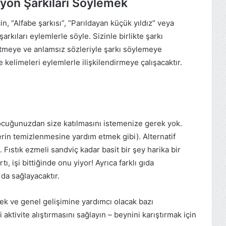
iyon Şarkıları Söylemek
, “Alfabe şarkısı”, “Parıldayan küçük yıldız” veya
rkıları eylemlerle söyle. Sizinle birlikte şarkı
 etmeye ve anlamsız sözleriyle şarkı söylemeye
 kelimeleri eylemlerle ilişkilendirmeye çalışacaktır.
çocuğunuzdan size katılmasını istemenize gerek yok.
erin temizlenmesine yardım etmek gibi). Alternatif
z. Fıstık ezmeli sandviç kadar basit bir şey harika bir
rtı, işi bittiğinde onu yiyor! Ayrıca farklı gıda
 da sağlayacaktır.
k ve genel gelişimine yardımcı olacak bazı
aktivite alıştırmasını sağlayın – beynini karıştırmak için