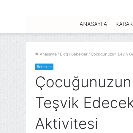
ANASAYFA
KARAK
Anasayfa
/
Blog
/
Bebekler
/
Çocuğunuzun Beyin Gel
Bebekler
Çocuğunuzun B
Teşvik Edece
Aktivitesi