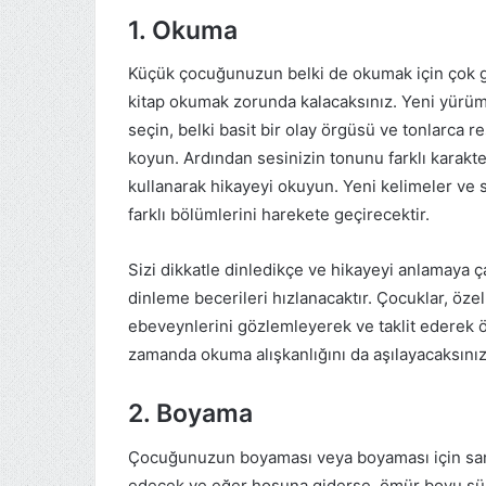
1. Okuma
Küçük çocuğunuzun belki de okumak için çok g
kitap okumak zorunda kalacaksınız. Yeni yürü
seçin, belki basit bir olay örgüsü ve tonlarca
koyun. Ardından sesinizin tonunu farklı karakte
kullanarak hikayeyi okuyun. Yeni kelimeler ve
farklı bölümlerini harekete geçirecektir.
Sizi dikkatle dinledikçe ve hikayeyi anlamaya ç
dinleme becerileri hızlanacaktır. Çocuklar, özel
ebeveynlerini gözlemleyerek ve taklit ederek ö
zamanda okuma alışkanlığını da aşılayacaksınız; 
2. Boyama
Çocuğunuzun boyaması veya boyaması için sa
edecek ve eğer hoşuna giderse, ömür boyu sürec