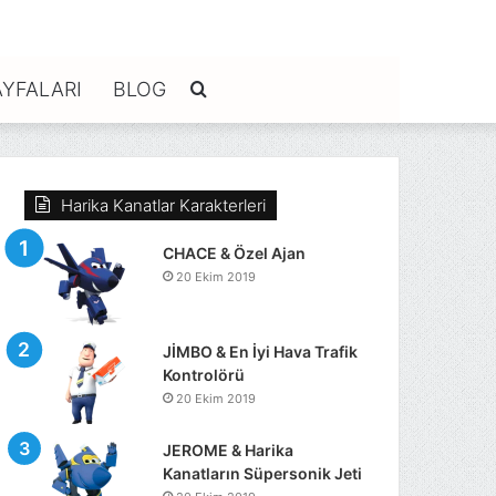
YFALARI
BLOG
Arama
yap
Harika Kanatlar Karakterleri
...
CHACE & Özel Ajan
20 Ekim 2019
JİMBO & En İyi Hava Trafik
Kontrolörü
20 Ekim 2019
JEROME & Harika
Kanatların Süpersonik Jeti