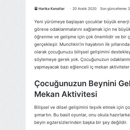
Harika Kanatlar
20 Aralık 2020
Son güncelleme: 2
Yeni yürümeye başlayan çocuklar büyük enerji to
göreve odaklanmalarını sağlamak için ne büyük b
öğrenme ve gelişme için çok önemlidir ve bir 
gerçekleşir. Munchkin’in hayatının ilk yıllarınd
olarak çocuğunuzu bilişsel gelişimini destekley
söylemeye gerek yok. Çocuğunuzun odaklanmas
yapmayacak bazı eğlenceli iç mekan aktivitelerin
Çocuğunuzun Beynini Geli
Mekan Aktivitesi
Bilişsel ve dilsel gelişimini teşvik etmek için
şımartın. Bu basit oyunlar, onu okula hazırlark
beyin egzersizlerinden başka bir şey değildir.