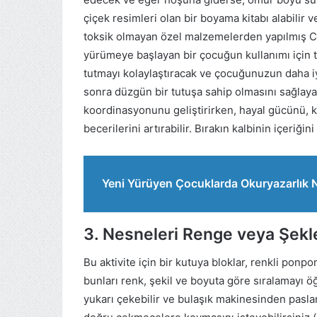
çiçek resimleri olan bir boyama kitabı alabilir
toksik olmayan özel malzemelerden yapılmış Ca
yürümeye başlayan bir çocuğun kullanımı için ta
tutmayı kolaylaştıracak ve çocuğunuzun daha iy
sonra düzgün bir tutuşa sahip olmasını sağlaya
koordinasyonunu geliştirirken, hayal gücünü, 
becerilerini artırabilir. Bırakın kalbinin içeriğin
Yeni Yürüyen Çocuklarda Okuryazarlık Na
3. Nesneleri Renge veya Şekl
Bu aktivite için bir kutuya bloklar, renkli pon
bunları renk, şekil ve boyuta göre sıralamayı öğ
yukarı çekebilir ve bulaşık makinesinden pasla