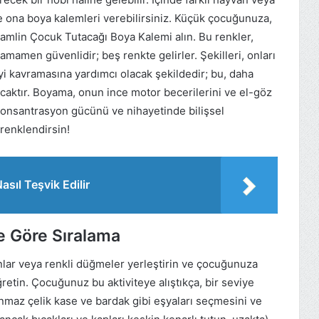
 ve ona boya kalemleri verebilirsiniz. Küçük çocuğunuza,
mlin Çocuk Tutacağı Boya Kalemi alın. Bu renkler,
mamen güvenlidir; beş renkte gelirler. Şekilleri, onları
i kavramasına yardımcı olacak şekildedir; bu, daha
caktır. Boyama, onun ince motor becerilerini ve el-göz
konsantrasyon gücünü ve nihayetinde bilişsel
i renklendirsin!
sıl Teşvik Edilir
e Göre Sıralama
ponlar veya renkli düğmeler yerleştirin ve çocuğunuza
retin. Çocuğunuz bu aktiviteye alıştıkça, bir seviye
nmaz çelik kase ve bardak gibi eşyaları seçmesini ve