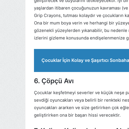
geliştirecek ve duyularını tetikleyecektir. İyi b
yaşlardan itibaren çocuğunuzun kavraması (ve 
Grip Crayons, tutması kolaydır ve çocukların kav
Ona bir mum boya verin ve herhangi bir yüzeye
gözenekli yüzeylerden yıkanabilir, bu nedenle 
izlerini gizleme konusunda endişelenmenize g
Çocuklar İçin Kolay ve Şaşırtıcı Sonbahar
6. Çöpçü Avı
Çocuklar keşfetmeyi severler ve küçük neşe p
sevdiği oyuncakları veya belirli bir renkteki ne
oyuncakları ararken ve size getirirken çok eğ
geliştirirken ona bir başarı hissi verecektir.