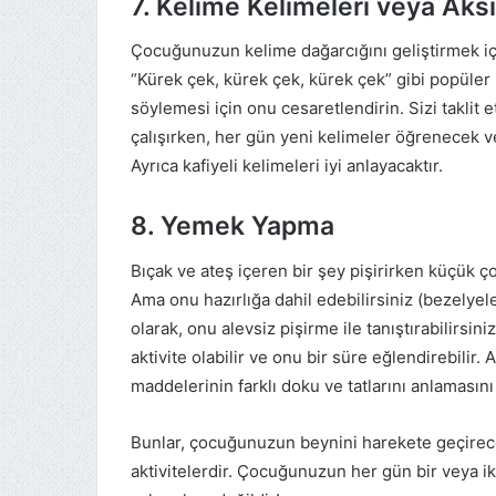
7. Kelime Kelimeleri veya Aks
Çocuğunuzun kelime dağarcığını geliştirmek için
“Kürek çek, kürek çek, kürek çek” gibi popüler şa
söylemesi için onu cesaretlendirin. Sizi taklit
çalışırken, her gün yeni kelimeler öğrenecek ve
Ayrıca kafiyeli kelimeleri iyi anlayacaktır.
8. Yemek Yapma
Bıçak ve ateş içeren bir şey pişirirken küçük 
Ama onu hazırlığa dahil edebilirsiniz (bezelyel
olarak, onu alevsiz pişirme ile tanıştırabilirsini
aktivite olabilir ve onu bir süre eğlendirebilir. A
maddelerinin farklı doku ve tatlarını anlamasını
Bunlar, çocuğunuzun beynini harekete geçirece
aktivitelerdir. Çocuğunuzun her gün bir veya iki 