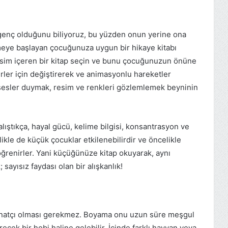
enç olduğunu biliyoruz, bu yüzden onun yerine ona
meye başlayan çocuğunuza uygun bir hikaye kitabı
 resim içeren bir kitap seçin ve bunu çocuğunuzun önüne
rler için değiştirerek ve animasyonlu hareketler
 sesler duymak, resim ve renkleri gözlemlemek beyninin
alıştıkça, hayal gücü, kelime bilgisi, konsantrasyon ve
likle de küçük çocuklar etkilenebilirdir ve öncelikle
ğrenirler. Yani küçüğünüze kitap okuyarak, aynı
sayısız faydası olan bir alışkanlık!
natçı olması gerekmez. Boyama onu uzun süre meşgul
ek bir hobi haline gelebilir. İçinde farklı hayvan veya