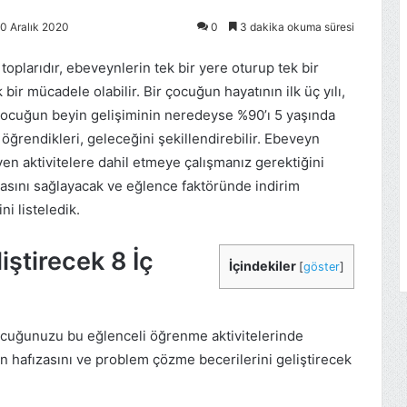
0 Aralık 2020
0
3 dakika okuma süresi
plarıdır, ebeveynlerin tek bir yere oturup tek bir
ir mücadele olabilir. Bir çocuğun hayatının ilk üç yılı,
çocuğun beyin gelişiminin neredeyse %90’ı 5 yaşında
a öğrendikleri, geleceğini şekillendirebilir. Ebeveyn
en aktivitelere dahil etmeye çalışmanız gerektiğini
ını sağlayacak ve eğlence faktöründe indirim
i listeledik.
ştirecek 8 İç
İçindekiler
[
göster
]
 çocuğunuzu bu eğlenceli öğrenme aktivitelerinde
en hafızasını ve problem çözme becerilerini geliştirecek