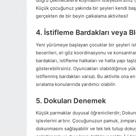
doğru çekmecelere koymasını isteyebilirsiniz (a
Küçük çocuğunuz yakında bir şeyleri kendi baş
gerçekten de bir beyin çalkalama aktivitesi!
4. İstifleme Bardakları veya Bl
Yeni yürümeye başlayan çocuklar bir şeyleri is
becerileri, el-göz koordinasyonu ve konsantrasy
bardakları, istifleme halkaları ve hatta yapı taşla
gösterebilirsiniz. Oyuncakları olabildiğince yü
istiflenmiş bardakları varsa). Bu aktivite ona e
sıralama konularında yardımcı olabilir.
5. Dokuları Denemek
Küçük parmaklar duyusal öğrenicilerdir; Dokunma
işlevlerini artırır. Çocuğunuzun pamuk, zımpara 
dokunmasını sağlayabilir ve tek tek tutup dokuy