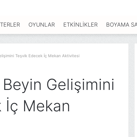
TERLER
OYUNLAR
ETKINLIKLER
BOYAMA SA
işimini Teşvik Edecek İç Mekan Aktivitesi
eyin Gelişimini
k İç Mekan