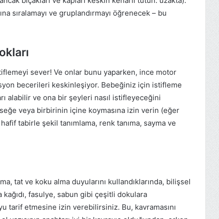
ncak bıçakları ve kapları keskin kenarlı tutun. uzakta).
ına sıralamayı ve gruplandırmayı öğrenecek – bu
okları
tiflemeyi sever! Ve onlar bunu yaparken, ince motor
on becerileri keskinleşiyor. Bebeğiniz için istifleme
rı alabilir ve ona bir şeyleri nasıl istifleyeceğini
kseğe veya birbirinin içine koymasına izin verin (eğer
n hafif tabirle şekil tanımlama, renk tanıma, sayma ve
, tat ve koku alma duyularını kullandıklarında, bilişsel
kağıdı, fasulye, sabun gibi çeşitli dokulara
u tarif etmesine izin verebilirsiniz. Bu, kavramasını