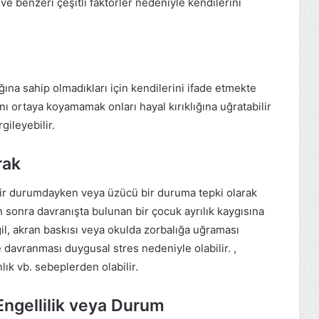
 ve benzeri çeşitli faktörler nedeniyle kendilerini
ına sahip olmadıkları için kendilerini ifade etmekte
ını ortaya koyamamak onları hayal kırıklığına uğratabilir
gileyebilir.
rak
 bir durumdayken veya üzücü bir duruma tepki olarak
 sonra davranışta bulunan bir çocuk ayrılık kaygısına
il, akran baskısı veya okulda zorbalığa uğraması
davranması duygusal stres nedeniyle olabilir. ,
ık vb. sebeplerden olabilir.
Engellilik veya Durum