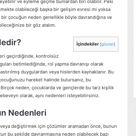
leyebilir ve eyleme geçme bunlardan biri olabilir. Peki
ekte olabileceği başka bir gelişim evresi mi yoksa
, bir çocuğun neden genellikle böyle davrandığına ve
ileceğinize bir göz atalım.
Nedir?
İçindekiler
[
göster
]
ri geçirdiğinde, kontrolsüz
guları betimlediğinde, rol yapma davranışı olarak
e bastırılmış duygulardan veya hislerden kaynaklanır. Bu
ocuğunuzu hareket halinde bulursanız, bu
 Birçok neden, çocuklarda ve gençlerde bu tarz kişilik
 ebeveyn olarak, aynı nedenleri isteyebilirsiniz.
ın Nedenleri
veya değiştirmek için çözümler aramadan önce, bunun
un bu şekilde davranmasına neden olabilecek bazı