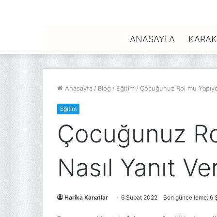
ANASAYFA
KARAK
Anasayfa
/
Blog
/
Eğitim
/
Çocuğunuz Rol mu Yapıyor?
Eğitim
Çocuğunuz Ro
Nasıl Yanıt Ver
Harika Kanatlar
6 Şubat 2022
Son güncelleme: 6 