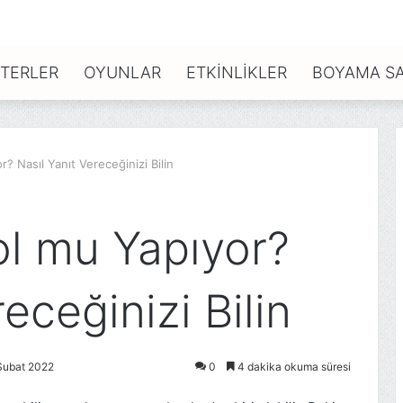
TERLER
OYUNLAR
ETKINLIKLER
BOYAMA SA
 Nasıl Yanıt Vereceğinizi Bilin
l mu Yapıyor?
eceğinizi Bilin
Şubat 2022
0
4 dakika okuma süresi