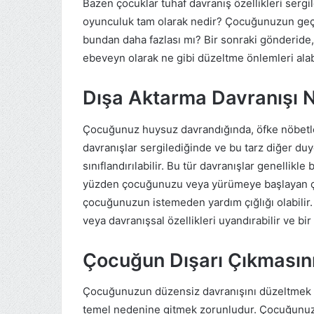
Bazen çocuklar tuhaf davranış özellikleri sergi
oyunculuk tam olarak nedir? Çocuğunuzun geçm
bundan daha fazlası mı? Bir sonraki gönderide
ebeveyn olarak ne gibi düzeltme önlemleri alab
Dışa Aktarma Davranışı 
Çocuğunuz huysuz davrandığında, öfke nöbetle
davranışlar sergilediğinde ve bu tarz diğer duy
sınıflandırılabilir. Bu tür davranışlar genellikl
yüzden çocuğunuzu veya yürümeye başlayan ç
çocuğunuzun istemeden yardım çığlığı olabilir.
veya davranışsal özellikleri uyandırabilir ve bir
Çocuğun Dışarı Çıkmasın
Çocuğunuzun düzensiz davranışını düzeltmek 
temel nedenine gitmek zorunludur. Çocuğunuz