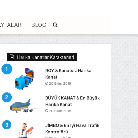
YFALARI
BLOG
Arama
yap
Harika Kanatlar Karakterleri
...
ROY & Kanatsız Harika
Kanat
20 Ekim 2019
BÜYÜK KANAT & En Büyük
Harika Kanat
20 Ekim 2019
JİMBO & En İyi Hava Trafik
Kontrolörü