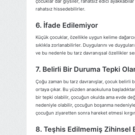
çocuklar dar giysiler, rahatsız edici ayakkabılar
rahatsız hissedebilirler.
6. İfade Edilemiyor
Küçük çocuklar, özellikle uygun kelime dağarcığ
sıklıkla zorlanabilirler. Duygularını ve duygular
ve bu nedenle bu tarz davranışsal özellikler ser
7. Belirli Bir Duruma Tepki Ola
Çoğu zaman bu tarz davranışlar, çocuk belirli
ortaya çıkar. Bu yüzden anaokuluna başladıktan
bir tepki olabilir, çocuğun okulda ama evde değ
nedeniyle olabilir, çocuğun boşanma nedeniyle 
çocuğun ziyaretten sonra hareket etmesi kırgınl
8. Teşhis Edilmemiş Zihinsel 