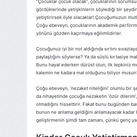
“Çocuklar çocuk olacak”, çocuklarının sorumsuz
gördüklerinde yetişkinlerin söylediği bir şeydir
yetiştirirsek öyle olacaklar! Çocuğumuzun mutlul
Çoğu ebeveyn, çocuklarının akademik performa
yönünü gözden kaçırmaya eğilimlidirler.
Çocuğunuz iyi bir not aldığında sırtını sıvazlay
paylaştığını söylerse? Ya da süslü kırtasiye ma
Bunu hayal ederken dürüst olun; ilk tepkiniz
kalemin ne kadara mal olduğunu biliyor musun?”
Çoğu ebeveyn, ‘nezaket niteliğini’ olumlu bir ş
da nihayetinde çocuğa nezaketin ‘özür dilerim’, 
olmadığını hissettirir. Fakat bunu bugünden başl
bunun ne anlama geldiğini anlamayacak kadar
geliştirmenin şimdi tam zamanı, çünkü genç ya