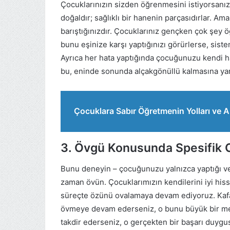
Çocuklarınızın sizden öğrenmesini istiyorsanız,
doğaldır; sağlıklı bir hanenin parçasıdırlar. A
barıştığınızdır. Çocuklarınız gençken çok şey öğ
bunu eşinize karşı yaptığınızı görürlerse, sis
Ayrıca her hata yaptığında çocuğunuzu kendi ha
bu, eninde sonunda alçakgönüllü kalmasına yar
Çocuklara Sabır Öğretmenin Yolları ve Ak
3. Övgü Konusunda Spesifik 
Bunu deneyin – çocuğunuzu yalnızca yaptığı ve
zaman övün. Çocuklarımızın kendilerini iyi hiss
süreçte özünü ovalamaya devam ediyoruz. Kafa
övmeye devam ederseniz, o bunu büyük bir mes
takdir ederseniz, o gerçekten bir başarı duygusu