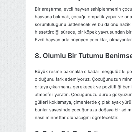
Bir araştırma, evcil hayvan sahiplenmenin çocukl
hayvana bakmak, çocuğu empatik yapar ve ona
sorumluluğunu üstlenecek ve bu da onu nazik v
hissettirdiği sürece, bir köpek yavrusundan bir 
Evcil hayvanlarla büyüyen çocuklar, olmayanlar
8. Olumlu Bir Tutumu Benimse
Büyük resme bakmakla o kadar meşgulüz ki pozit
olduğunu fark edemiyoruz. Çocuğunuzun minnet
ortaya çıkarmanız gerekecek ve pozitifliği ben
atmosfer yaratın. Çocuğunuzu durup gökyüzüne 
gülleri koklamaya, çimenlerde çıplak ayak yür
bunlar sayesinde çocuğunuzu doğaya bir adım da
nasıl minnettar olunacağını öğretecektir.