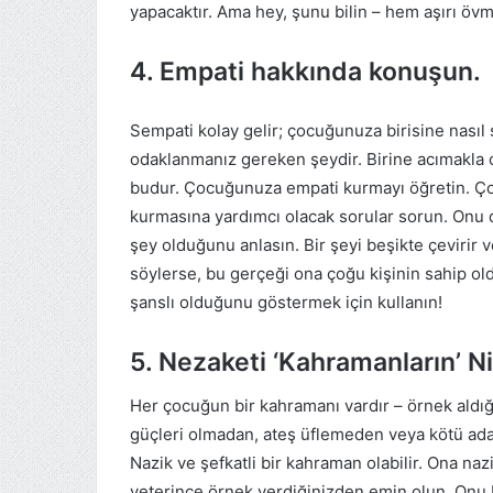
yapacaktır. Ama hey, şunu bilin – hem aşırı öv
4. Empati hakkında konuşun.
Sempati kolay gelir; çocuğunuza birisine nası
odaklanmanız gereken şeydir. Birine acımakla 
budur. Çocuğunuza empati kurmayı öğretin. Ç
kurmasına yardımcı olacak sorular sorun. Onu d
şey olduğunu anlasın. Bir şeyi beşikte çevirir v
söylerse, bu gerçeği ona çoğu kişinin sahip ol
şanslı olduğunu göstermek için kullanın!
5. Nezaketi ‘Kahramanların’ Ni
Her çocuğun bir kahramanı vardır – örnek aldığ
güçleri olmadan, ateş üflemeden veya kötü ada
Nazik ve şefkatli bir kahraman olabilir. Ona na
yeterince örnek verdiğinizden emin olun. Onu b