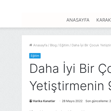
ANASAYFA
KARAK
Anasayfa
/
Blog
/
Eğitim
/
Daha İyi Bir Çocuk Yetişt
Eğitim
Daha İyi Bir 
Yetiştirmenin 
Harika Kanatlar
28 Mayıs 2022
Son güncelleme: 