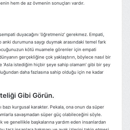
menin hem de az övmenin sonuçları vardır.
l sempati duyacağını ‘öğretmeniz’ gerekmez. Empati,
o anki durumuna saygı duymak arasındaki temel fark
ocuğunuzun kötü muamele görenler için empati
ünyanın gerçekliğine çok yaklaştırın, böylece nasıl bir
e ‘Asla istediğim hiçbir şeye sahip olamam’ gibi bir şey
duğundan daha fazlasına sahip olduğu için ne kadar
teliği Gibi Görün.
ı bazı kurgusal karakter. Pekala, ona onun da süper
mlarla savaşmadan süper güç olabileceğini söyle.
zik ve genellikle başkalarına yardım eden insanlardan
u tarz insanlara bakması ve ayak izlerini takip etmesi