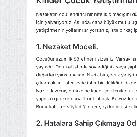
Kinder Çocuk Yetiştirmen
Nezaketin ödüllendirici bir nitelik olmadığını dü
için yalvarıyoruz. Aslında, daha büyük mutluluğ
yetiştirmenin yollarını arıyorsanız, işte birkaç i
1. Nezaket Modeli.
Çocuğunuzun ilk öğretmeni sizsiniz! Varsayılan o
yaştadır. Onun etrafında söylediğiniz veya yaptı
değerleri yansıtmalıdır. Nazik bir çocuk yetiştir
çıkarmalısın. İster evde ister bir dükkâncıda ev
Nazik davranışlarınıza ne kadar çok tanık olurs
yapman gereken ona örnek olmak. Bu yüzden ço
Bunu hatırla – söylediğin her şeyi kelimesi ke
2. Hatalara Sahip Çıkmaya Od