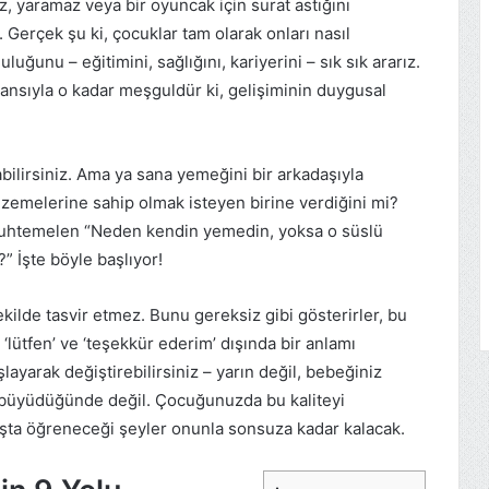
, yaramaz veya bir oyuncak için surat astığını
. Gerçek şu ki, çocuklar tam olarak onları nasıl
uğunu – eğitimini, sağlığını, kariyerini – sık sık ararız.
nsıyla o kadar meşguldür ki, gelişiminin duygusal
abilirsiniz. Ama ya sana yemeğini bir arkadaşıyla
lzemelerine sahip olmak isteyen birine verdiğini mi?
 muhtemelen “Neden kendin yemedin, yoksa o süslü
 İşte böyle başlıyor!
ekilde tasvir etmez. Bunu gereksiz gibi gösterirler, bu
‘lütfen’ ve ‘teşekkür ederim’ dışında bir anlamı
ayarak değiştirebilirsiniz – yarın değil, bebeğiniz
 büyüdüğünde değil. Çocuğunuzda bu kaliteyi
şta öğreneceği şeyler onunla sonsuza kadar kalacak.