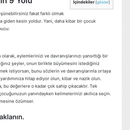
in 9 Yolu
İçindekiler
[
göster
]
şünebilirsiniz fakat farklı olmak
a giden kesin yoldur. Yani, daha kibar bir çocuk
pucu:
larak, eylemlerinizi ve davranışlarınızı yansıttığı bir
ğınız şeyler, onun birlikte büyümesini istediğiniz
mek istiyorsan, bunu sözlerin ve davranışlarınla ​​ortaya
 yardımınıza hitap ediyor olun, kibar ve nazik olun.
a, bu değerlere o kadar çok sahip çıkacaktır. Tek
cuğunuzun yanındayken kelimelerinizi akıllıca seçin.
limesine özümser.
aklanın.