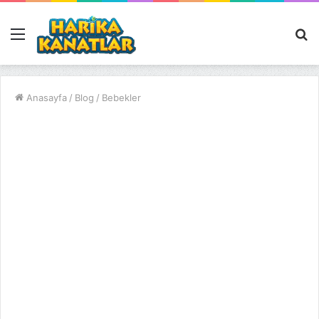
Menü
A
y
...
Anasayfa
/
Blog
/
Bebekler