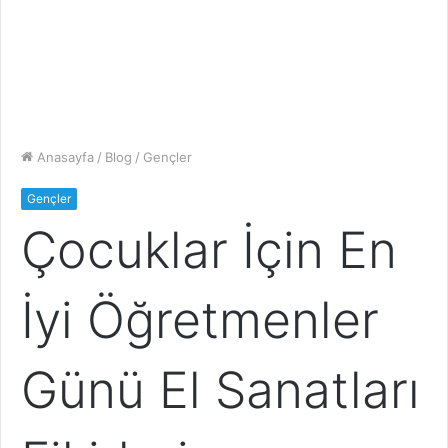
Anasayfa
/
Blog
/
Gençler
Gençler
Çocuklar İçin En
İyi Öğretmenler
Günü El Sanatları