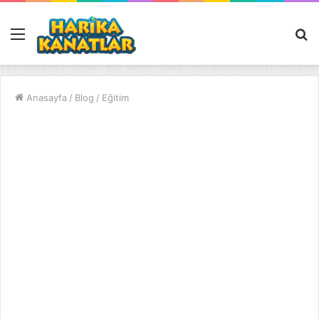
Menü
A
y
...
Anasayfa
/
Blog
/
Eğitim