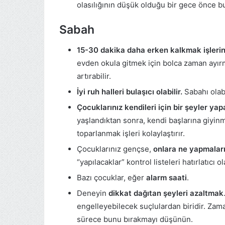
olasılığının düşük olduğu bir gece önce 
Sabah
15-30 dakika daha erken kalkmak işlerin
evden okula gitmek için bolca zaman ayırm
artırabilir.
İyi ruh halleri bulaşıcı olabilir.
Sabahı olabi
Çocuklarınız kendileri için bir şeyler yap
yaşlandıktan sonra, kendi başlarına giyinm
toparlanmak işleri kolaylaştırır.
Çocuklarınız gençse,
onlara ne yapmaları 
“yapılacaklar” kontrol listeleri hatırlatıcı o
Bazı çocuklar, eğer
alarm saati
.
Deneyin
dikkat dağıtan şeyleri azaltmak
engelleyebilecek suçlulardan biridir. Zam
sürece bunu bırakmayı düşünün.