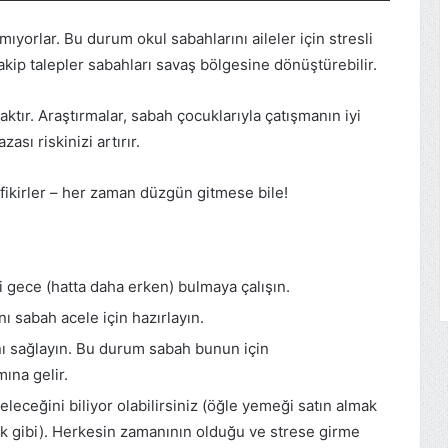
ıyorlar. Bu durum okul sabahlarını aileler için stresli
akip talepler sabahları savaş bölgesine dönüştürebilir.
tır. Araştırmalar, sabah çocuklarıyla çatışmanın iyi
zası riskinizi artırır.
ı fikirler – her zaman düzgün gitmese bile!
i gece (hatta daha erken) bulmaya çalışın.
ı sabah acele için hazırlayın.
 sağlayın. Bu durum sabah bunun için
ına gelir.
leceğini biliyor olabilirsiniz (öğle yemeği satın almak
ek gibi). Herkesin zamanının olduğu ve strese girme