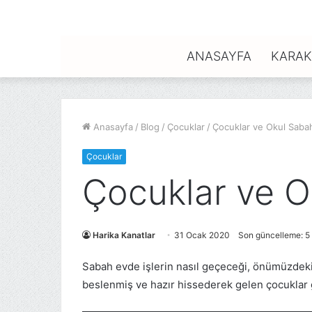
ANASAYFA
KARAK
Anasayfa
/
Blog
/
Çocuklar
/
Çocuklar ve Okul Sabah
Çocuklar
Çocuklar ve O
Harika Kanatlar
31 Ocak 2020
Son güncelleme: 5
Sabah evde işlerin nasıl geçeceği, önümüzdeki g
beslenmiş ve hazır hissederek gelen çocuklar gü