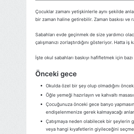
Çocuklar zamanı yetişkinlerle aynı şekilde anlam
bir zaman haline getirebilir. Zaman baskısı ve r
Sabahları evde geçinmek de size yardımcı olacak
çalışmanızı zorlaştırdığını gösteriyor. Hatta iş ka
İşte okul sabahları baskıyı hafifletmek için baz
Önceki gece
Okulda özel bir şey olup olmadığını öncek
Öğle yemeği hazırlayın ve kahvaltı masasın
Çocuğunuza önceki gece banyo yapmasını
endişelenmenize gerek kalmayacağı anlam
Çatışmaya neden olabilecek bir şeylerin ge
veya hangi kıyafetlerin giyileceğini seçm