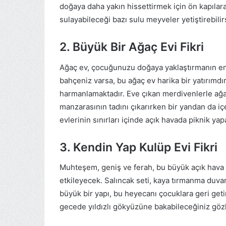
doğaya daha yakın hissettirmek için ön kapıla
sulayabileceği bazı sulu meyveler yetiştirebilir
2. Büyük Bir Ağaç Evi Fikri
Ağaç ev, çocuğunuzu doğaya yaklaştırmanın en i
bahçeniz varsa, bu ağaç ev harika bir yatırımdı
harmanlamaktadır. Eve çıkan merdivenlerle ağ
manzarasının tadını çıkarırken bir yandan da içec
evlerinin sınırları içinde açık havada piknik ya
3. Kendin Yap Kulüp Evi Fikri
Muhteşem, geniş ve ferah, bu büyük açık hava o
etkileyecek. Salıncak seti, kaya tırmanma duva
büyük bir yapı, bu heyecanı çocuklara geri geti
gecede yıldızlı gökyüzüne bakabileceğiniz göz