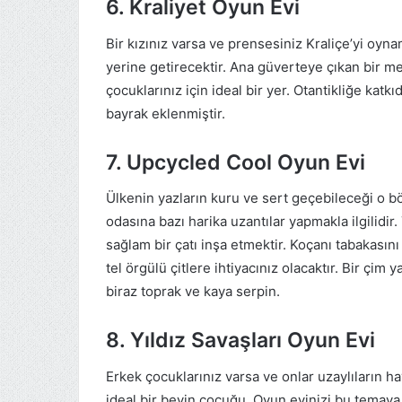
6. Kraliyet Oyun Evi
Bir kızınız varsa ve prensesiniz Kraliçe’yi oy
yerine getirecektir. Ana güverteye çıkan bir m
çocuklarınız için ideal bir yer. Otantikliğe katk
bayrak eklenmiştir.
7. Upcycled Cool Oyun Evi
Ülkenin yazların kuru ve sert geçebileceği o
odasına bazı harika uzantılar yapmakla ilgilidi
sağlam bir çatı inşa etmektir. Koçanı tabakasını 
tel örgülü çitlere ihtiyacınız olacaktır. Bir çim 
biraz toprak ve kaya serpin.
8. Yıldız Savaşları Oyun Evi
Erkek çocuklarınız varsa ve onlar uzaylıların h
ideal bir beyin çocuğu. Oyun evinizi bu temay