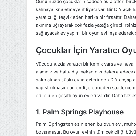
Günümüzde çocukların sadece bu aletleri bırak
kalmaya ikna etmeye ihtiyacı var. Bir DIY açık
yaratıcılığı teşvik eden harika bir fırsattır. D
akınına uğrayarak çok fazla yatağa girebilirsin
sağlayacak ev yapımı bir oyun evi inşa ederek 
Çocuklar İçin Yaratıcı Oyu
Vücudunuzda yaratıcı bir kemik varsa ve hayal
alanınız ve hatta dış mekanınızı dekore edecek 
satın alınan süslü oyun evlerinden DIY ahşap o
yapıştırılmasından endişe etmeden saatlerce meş
edilebilen çeşitli oyun evleri vardır. Daha fa
1. Palm Springs Playhouse
Palm-Springs’ten esinlenen bu oyun evi, muht
boyanmıştır. Bu oyun evinin tüm çekiciliği bü