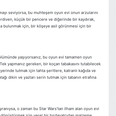
namayı seviyorsa, bu muhteşem oyun evi onun arzularını
erdiven, küçük bir pencere ve diğerinde bir kaydırak,
ıda bulunmak için, bir köşeye asil görünmesi için bir
 bölümünde yaşıyorsanız, bu oyun evi tamamen oyun
r. Tek yapmanız gereken, bir koçan tabakasını tutabilecek
yerinde tutmak için tahta şeritlere, katranlı kağıda ve
yatağı dikin ve yazları serin tutmak için tabanın etrafına
ayranıysa, o zaman bu Star Wars’tan ilham alan oyun evi
a dönüştürmek için yerel bir hırdavatçıdan malzeme