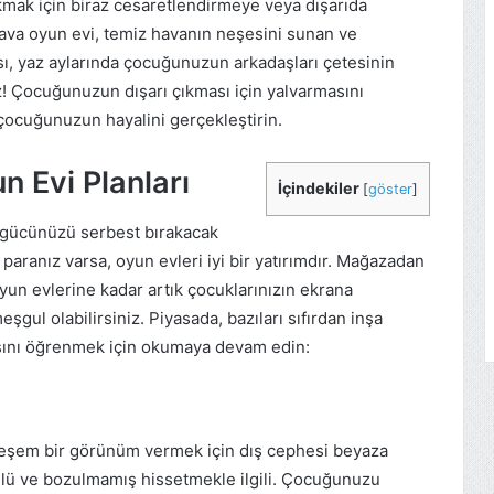
mak için biraz cesaretlendirmeye veya dışarıda
 hava oyun evi, temiz havanın neşesini sunan ve
ahası, yaz aylarında çocuğunuzun arkadaşları çetesinin
iz! Çocuğunuzun dışarı çıkması için yalvarmasını
çocuğunuzun hayalini gerçekleştirin.
n Evi Planları
İçindekiler
[
göster
]
 gücünüzü serbest bırakacak
paranız varsa, oyun evleri iyi bir yatırımdır. Mağazadan
yun evlerine kadar artık çocuklarınızın ekrana
gul olabilirsiniz. Piyasada, bazıları sıfırdan inşa
zlasını öğrenmek için okumaya devam edin:
eşem bir görünüm vermek için dış cephesi beyaza
yülü ve bozulmamış hissetmekle ilgili. Çocuğunuzu