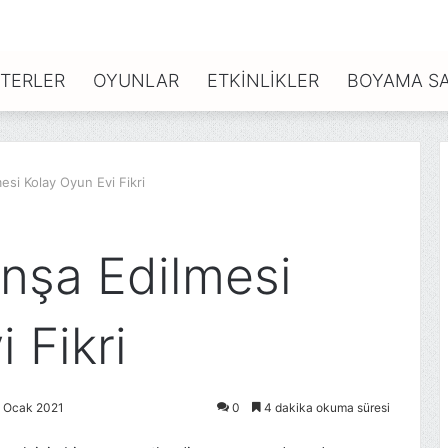
TERLER
OYUNLAR
ETKINLIKLER
BOYAMA SA
mesi Kolay Oyun Evi Fikri
İnşa Edilmesi
 Fikri
5 Ocak 2021
0
4 dakika okuma süresi