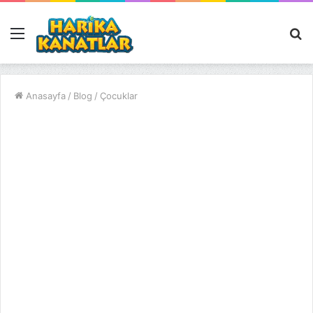
Menü
A
y
...
Anasayfa
/
Blog
/
Çocuklar