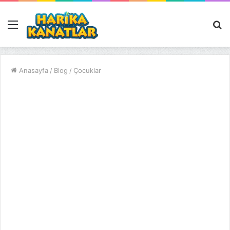
Menü
A
y
...
Anasayfa
/
Blog
/
Çocuklar