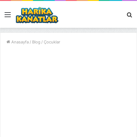
Menü
A
y
...
Anasayfa
/
Blog
/
Çocuklar