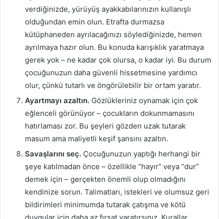
verdiğinizde, yürüyüş ayakkabılarınızın kullanışlı
olduğundan emin olun. Etrafta durmazsa
kütüphaneden ayrılacağınızı söylediğinizde, hemen
ayrılmaya hazır olun. Bu konuda karışıklık yaratmaya
gerek yok – ne kadar çok olursa, o kadar iyi. Bu durum
çocuğunuzun daha güvenli hissetmesine yardımcı
olur, çünkü tutarlı ve öngörülebilir bir ortam yaratır.
Ayartmayı azaltın.
Gözlükleriniz oynamak için çok
eğlenceli görünüyor – çocukların dokunmamasını
hatırlaması zor. Bu şeyleri gözden uzak tutarak
masum ama maliyetli keşif şansını azaltın.
Savaşlarını seç.
Çocuğunuzun yaptığı herhangi bir
şeye katılmadan önce – özellikle “hayır” veya “dur”
demek için – gerçekten önemli olup olmadığını
kendinize sorun. Talimatları, istekleri ve olumsuz geri
bildirimleri minimumda tutarak çatışma ve kötü
duygular için daha az fırsat yaratırsınız. Kurallar