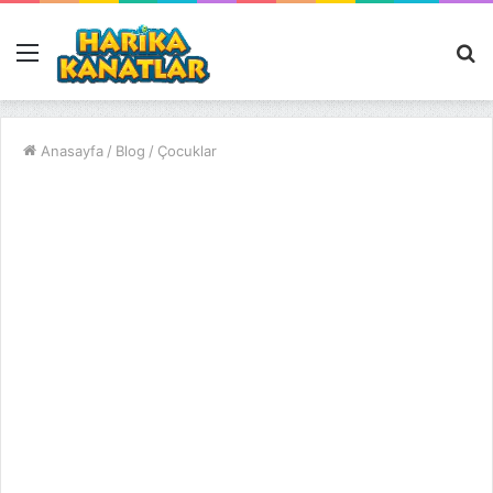
Menü
A
y
...
Anasayfa
/
Blog
/
Çocuklar