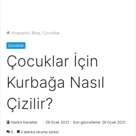
Anasayfa
/
Blog
/
Çocuklar
Çocuklar
Çocuklar İçin
Kurbağa Nasıl
Çizilir?
Harika Kanatlar
29 Ocak 2021
Son güncelleme: 29 Ocak 2021
0
2 dakika okuma süresi