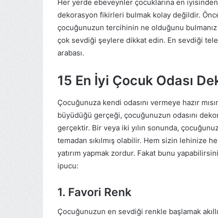
Her yerde ebeveynler çocuklarına en iyisinden
dekorasyon fikirleri bulmak kolay değildir. Ön
çocuğunuzun tercihinin ne olduğunu bulmanı
çok sevdiği şeylere dikkat edin. En sevdiği te
arabası.
15 En İyi Çocuk Odası Dek
Çocuğunuza kendi odasını vermeye hazır mısı
büyüdüğü gerçeği, çocuğunuzun odasını dekor
gerçektir. Bir veya iki yılın sonunda, çocuğunu
temadan sıkılmış olabilir. Hem sizin lehinize h
yatırım yapmak zordur. Fakat bunu yapabilirsin
ipucu:
1. Favori Renk
Çocuğunuzun en sevdiği renkle başlamak akıll