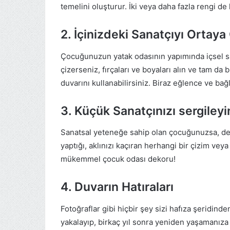
temelini oluşturur. İki veya daha fazla rengi de k
2. İçinizdeki Sanatçıyı Ortaya
Çocuğunuzun yatak odasının yapımında içsel sa
çizerseniz, fırçaları ve boyaları alın ve tam 
duvarını kullanabilirsiniz. Biraz eğlence ve ba
3. Küçük Sanatçınızı sergileyi
Sanatsal yeteneğe sahip olan çocuğunuzsa, de
yaptığı, aklınızı kaçıran herhangi bir çizim vey
mükemmel çocuk odası dekoru!
4. Duvarın Hatıraları
Fotoğraflar gibi hiçbir şey sizi hafıza şeridinden
yakalayıp, birkaç yıl sonra yeniden yaşamanıza y