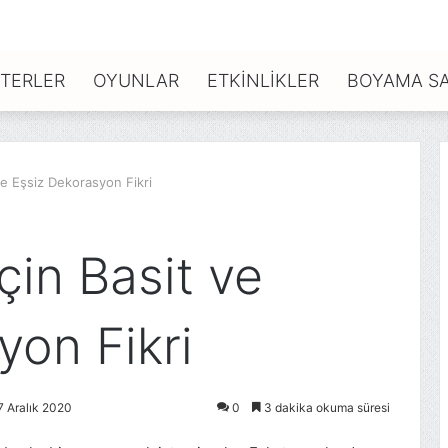
TERLER
OYUNLAR
ETKINLIKLER
BOYAMA SA
ve Eşsiz Dekorasyon Fikri
çin Basit ve
yon Fikri
7 Aralık 2020
0
3 dakika okuma süresi