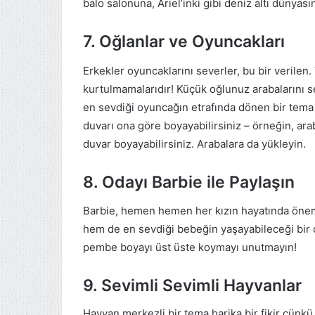
balo salonuna, Ariel’inki gibi deniz altı dünyas
7. Oğlanlar ve Oyuncakları
Erkekler oyuncaklarını severler, bu bir verilen.
kurtulmamalarıdır! Küçük oğlunuz arabalarını s
en sevdiği oyuncağın etrafında dönen bir tema
duvarı ona göre boyayabilirsiniz – örneğin, araba
duvar boyayabilirsiniz. Arabalara da yükleyin.
8. Odayı Barbie ile Paylaşın
Barbie, hemen hemen her kızın hayatında öneml
hem de en sevdiği bebeğin yaşayabileceği bir
pembe boyayı üst üste koymayı unutmayın!
9. Sevimli Sevimli Hayvanlar
Hayvan merkezli bir tema harika bir fikir çünk