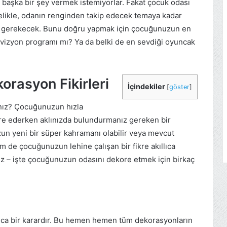
 başka bir şey vermek istemiyorlar. Fakat çocuk odası
celikle, odanın renginden takip edecek temaya kadar
z gerekecek. Bunu doğru yapmak için çocuğunuzun en
levizyon programı mı? Ya da belki de en sevdiği oyuncak
orasyon Fikirleri
İçindekiler
[
göster
]
nız? Çocuğunuzun hızla
e ederken aklınızda bulundurmanız gereken bir
zun yeni bir süper kahramanı olabilir veya mevcut
em de çocuğunuzun lehine çalışan bir fikre akıllıca
iz – işte çocuğunuzun odasını dekore etmek için birkaç
ıca bir karardır. Bu hemen hemen tüm dekorasyonların