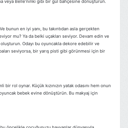
ına veya Belle’ninki gibi bir gül bahçesine dönüştürün.
 Ve bunun en iyi yanı, bu takıntıdan asla gerçekten
eviyor mu? Ya da belki uçakları seviyor. Devam edin ve
 oluşturun. Odayı bu oyuncakla dekore edebilir ve
ları seviyorsa, bir yarış pisti gibi görünmesi için bir
i bir rol oynar. Küçük kızınızın yatak odasını hem onun
 oyuncak bebek evine dönüştürün. Bu makyaj için
ü bu öncelikle çocuğunuzu hayvanlar dünyasıyla