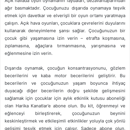
Açık havada oyun oynamanın faydaları, dezavantajlarından
ağır basmaktadır. Çocuğunuzu dışarıda oynamaya teşvik
etmek için davetkar ve elverişli bir oyun ortamı yaratmaya
çalışın. Açık hava oyunları, çocuklara çevrelerini duyularını
kullanarak deneyimleme şansı sağlar. Çocuğunuzun bir
çocuk gibi yaşamasına izin verin – etrafta koşmasına,
zıplamasına, ağaçlara tırmanmasına, yarışmasına ve
eğlenmesine izin verin.
Dışarıda oynamak, çocuğun konsantrasyonunu, gözlem
becerilerini ve kaba motor becerilerini geliştirir. Bu
becerilerin ve çocuğunuzun yaşam boyunca ihtiyaç
duyacağı diğer becerilerin doğru şekilde gelişmesini
sağlamak için çocuklar için aylık etkinlik kutusu aboneliği
olan Harika Kanatlar’e abone olun. Bu kit, öğrenmeyi ve
eğlenceyi birleştirerek, çocuğunuzun beynini
keskinleştirmek ve etkileşimli etkinlikler yoluyla çok yönlü
gelişimi teşvik etmek için çalışır. Sadece abone olun,