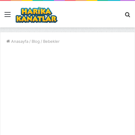
Menü
A
y
...
Anasayfa
/
Blog
/
Bebekler