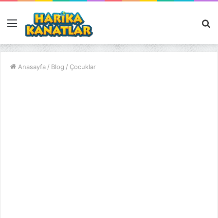
Menü
A
y
...
Anasayfa
/
Blog
/
Çocuklar