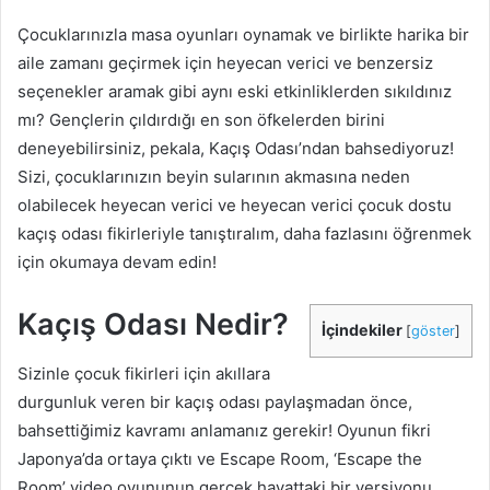
Çocuklarınızla masa oyunları oynamak ve birlikte harika bir
aile zamanı geçirmek için heyecan verici ve benzersiz
seçenekler aramak gibi aynı eski etkinliklerden sıkıldınız
mı? Gençlerin çıldırdığı en son öfkelerden birini
deneyebilirsiniz, pekala, Kaçış Odası’ndan bahsediyoruz!
Sizi, çocuklarınızın beyin sularının akmasına neden
olabilecek heyecan verici ve heyecan verici çocuk dostu
kaçış odası fikirleriyle tanıştıralım, daha fazlasını öğrenmek
için okumaya devam edin!
Kaçış Odası Nedir?
İçindekiler
[
göster
]
Sizinle çocuk fikirleri için akıllara
durgunluk veren bir kaçış odası paylaşmadan önce,
bahsettiğimiz kavramı anlamanız gerekir! Oyunun fikri
Japonya’da ortaya çıktı ve Escape Room, ‘Escape the
Room’ video oyununun gerçek hayattaki bir versiyonu.