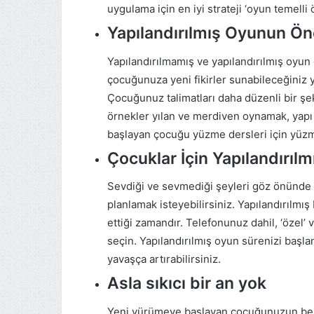
uygulama için en iyi strateji ‘oyun temelli
Yapılandırılmış Oyunun Ö
Yapılandırılmamış ve yapılandırılmış oyun 
çocuğunuza yeni fikirler sunabileceğiniz ya
Çocuğunuz talimatları daha düzenli bir şe
örnekler yılan ve merdiven oynamak, yapı 
başlayan çocuğu yüzme dersleri için yüzme
Çocuklar İçin Yapılandırıl
Sevdiği ve sevmediği şeyleri göz önünde bu
planlamak isteyebilirsiniz. Yapılandırılm
ettiği zamandır. Telefonunuz dahil, ‘özel’ 
seçin. Yapılandırılmış oyun sürenizi başlan
yavaşça artırabilirsiniz.
Asla sıkıcı bir an yok
Yeni yürümeye başlayan çocuğunuzun belirli