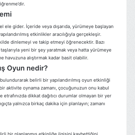
 öğrenme’dir.
nemi
el ele gider. İçeride veya dışarıda, yürümeye başlayan
pılandırılmış etkinlikler aracılığıyla gerçekleşir.
kilde dinlemeyi ve takip etmeyi öğrenecektir. Bazı
taşlarıyla yeni bir şey yaratmak veya hatta yürümeye
 havuzuna alıştırmak kadar basit olabilir.
mış Oyun nedir?
lundurarak belirli bir yapılandırılmış oyun etkinliği
ış bir aktivite oynama zamanı, çocuğunuzun onu kabul
ve etrafınızda dikkat dağıtıcı durumlar olmayan bir yer
gıçta yalnızca birkaç dakika için planlayın; zamanı
 bir planlanmış etkinliğe ilgisini kaybettiğini