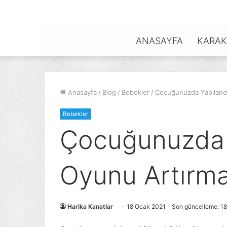
ANASAYFA
KARAK
Anasayfa
/
Blog
/
Bebekler
/
Çocuğunuzda Yapılandı
Bebekler
Çocuğunuzda Y
Oyunu Artırm
Harika Kanatlar
18 Ocak 2021
Son güncelleme: 1