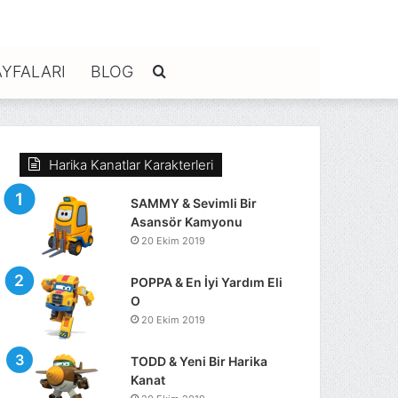
YFALARI
BLOG
Arama
yap
Harika Kanatlar Karakterleri
...
SAMMY & Sevimli Bir
Asansör Kamyonu
20 Ekim 2019
POPPA & En İyi Yardım Eli
O
20 Ekim 2019
TODD & Yeni Bir Harika
Kanat