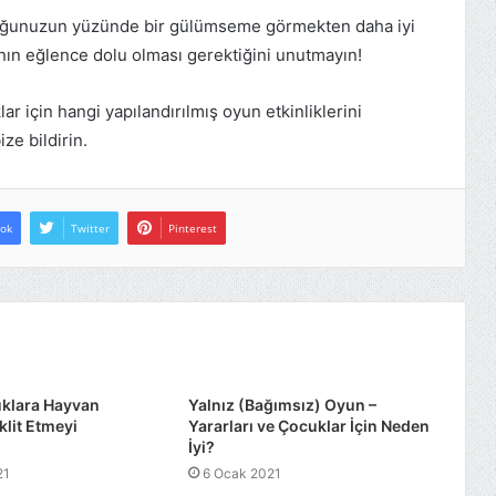
ocuğunuzun yüzünde bir gülümseme görmekten daha iyi
nın eğlence dolu olması gerektiğini unutmayın!
 için hangi yapılandırılmış oyun etkinliklerini
ze bildirin.
ok
Twitter
Pinterest
klara Hayvan
Yalnız (Bağımsız) Oyun –
klit Etmeyi
Yararları ve Çocuklar İçin Neden
İyi?
21
6 Ocak 2021