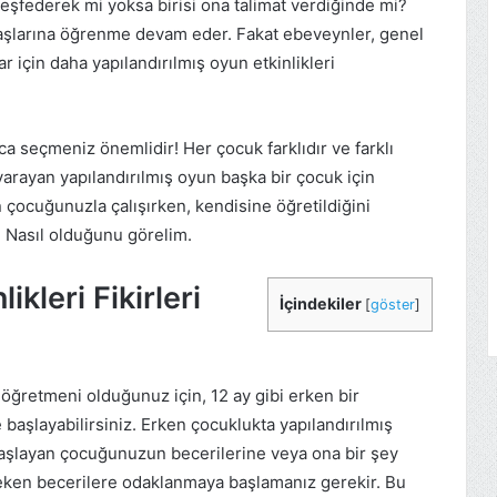
eşfederek mi yoksa birisi ona talimat verdiğinde mi?
 başlarına öğrenme devam eder. Fakat ebeveynler, genel
 için daha yapılandırılmış oyun etkinlikleri
a seçmeniz önemlidir! Her çocuk farklıdır ve farklı
 yarayan yapılandırılmış oyun başka bir çocuk için
 çocuğunuzla çalışırken, kendisine öğretildiğini
 Nasıl olduğunu görelim.
ikleri Fikirleri
İçindekiler
[
göster
]
ğretmeni olduğunuz için, 12 ay gibi erken bir
başlayabilirsiniz. Erken çocuklukta yapılandırılmış
aşlayan çocuğunuzun becerilerine veya ona bir şey
eken becerilere odaklanmaya başlamanız gerekir. Bu