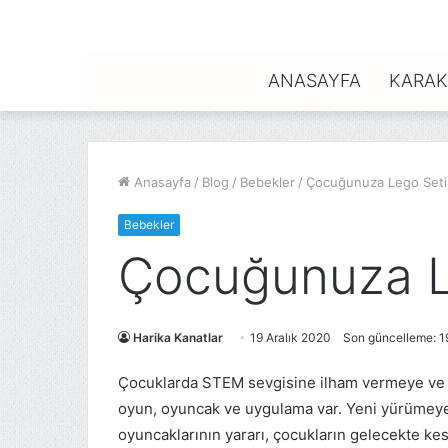
ANASAYFA
KARAK
Anasayfa
/
Blog
/
Bebekler
/
Çocuğunuza Lego Set
Bebekler
Çocuğunuza L
Harika Kanatlar
19 Aralık 2020
Son güncelleme: 1
Çocuklarda STEM sevgisine ilham vermeye ve ha
oyun, oyuncak ve uygulama var. Yeni yürümeye 
oyuncaklarının yararı, çocukların gelecekte kesin