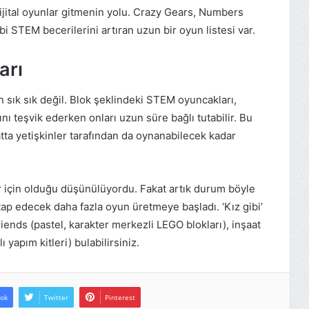
ijital oyunlar gitmenin yolu. Crazy Gears, Numbers
 STEM becerilerini artıran uzun bir oyun listesi var.
arı
 sık sık değil. Blok şeklindeki STEM oyuncakları,
nı teşvik ederken onları uzun süre bağlı tutabilir. Bu
tta yetişkinler tarafından da oynanabilecek kadar
 için olduğu düşünülüyordu. Fakat artık durum böyle
itap edecek daha fazla oyun üretmeye başladı. ‘Kız gibi’
riends (pastel, karakter merkezli LEGO blokları), inşaat
 yapım kitleri) bulabilirsiniz.
ok
Twitter
Pinterest