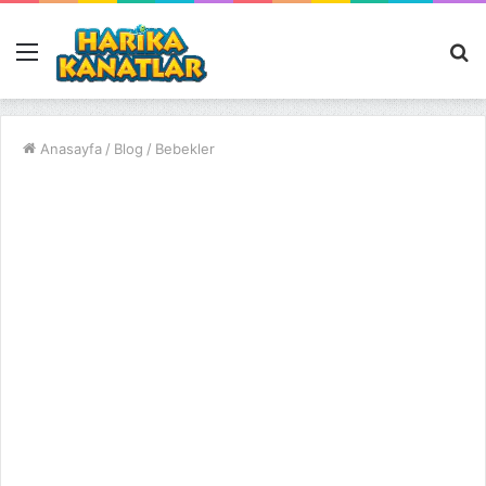
Menü
A
y
...
Anasayfa
/
Blog
/
Bebekler