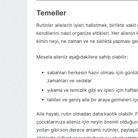
Temeller
Rutinler ailelerin işleri halletmek, birlikte vak
kendilerini nasıl organize ettikleri. Her ailenin 
kimin neyi, ne zaman ve ne sıklıkta yapması ger
Mesela aileniz aşağıdakilere sahip olabilir:
sabahları herkesin hazır olması için günl
zamanları ve vedalar
yıkama ve temizlik gibi ev işleri için haftalı
tatiller ve geniş aile bir araya gelmeleri iç
Aile hayatı, rutin olmadan daha kaotik olabilir. 
çocuklarınıza aileniz için neyin önemli olduğunu
yolları gibi son derece anlamlı rutinler, paylaş
ailelerde aidiyet ve uyum duygusu oluşturmanız