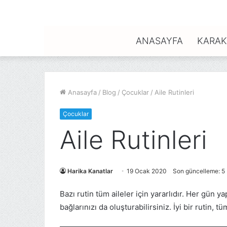
ANASAYFA
KARAK
Anasayfa
/
Blog
/
Çocuklar
/
Aile Rutinleri
Çocuklar
Aile Rutinleri
Harika Kanatlar
19 Ocak 2020
Son güncelleme: 5
Bazı rutin tüm aileler için yararlıdır. Her gün 
bağlarınızı da oluşturabilirsiniz. İyi bir rutin, tü