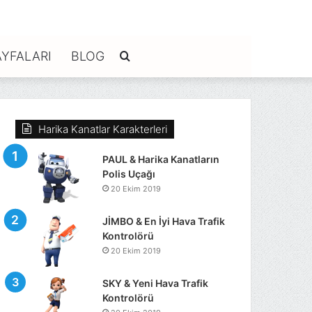
YFALARI
BLOG
Arama
yap
Harika Kanatlar Karakterleri
...
PAUL & Harika Kanatların
Polis Uçağı
20 Ekim 2019
JİMBO & En İyi Hava Trafik
Kontrolörü
20 Ekim 2019
SKY & Yeni Hava Trafik
Kontrolörü