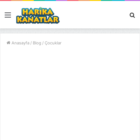
Menü
A
y
...
Anasayfa
/
Blog
/
Çocuklar