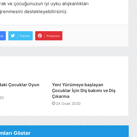
rak ve çocuğunuzun iyi uyku alışkanlıkları
renmesini destekleyebilirsiniz.
ok
Twitter
Pinterest
daki Çocuklar Oyun
Yeni Yürümeye başlayan
Çocuklar İçin Diş bakımı ve Diş
Çıkarma
20
24 Ocak 2020
mları Göster