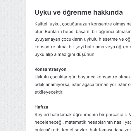
Uyku ve öğrenme hakkında
Kaliteli uyku, çocuğunuzun konsantre olmasına,
olur. Bunların hepsi başarılı bir öğrenci olmas
uyuyamayan çocukların uykulu hissetme ve öğ
konsantre olma, bir şeyi hatırlama veya öğren
uyku alıp almadığını düşünün.
Konsantrasyon
Uykulu çocuklar gün boyunca konsantre olmakt
odaklanamıyorsa, ister ağaca tırmanıyor ister 
etkileyecektir.
Hafıza
Şeyleri hatırlamak öğrenmenin bir parçasıdır.
heceleneceği, matematik hesaplarının nasıl yapı
bulacağı gibi temel şeyleri hatırlaması daha zor