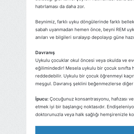
hatırlaması da daha zor.
Beynimiz, farklı uyku döngülerinde farklı belle
sabah uyanmadan hemen önce, beyni REM uykus
anıları ve bilgileri sıralayıp depolayıp güne hazı
Davranış
Uykulu çocuklar okul öncesi veya okulda ve e
eğilimindedir! Mesela uykulu bir çocuk sınıfta 
reddedebilir. Uykulu bir çocuk öğrenmeyi kaçı
meşgul. Davranış şeklini beğenmezlerse diğer 
İpucu:
Çocuğunuz konsantrasyonu, hafızası veya
etmek iyi bir başlangıç ​​noktasıdır. Endişeleni
doktorunuzla veya halk sağlığı hemşirenizle k