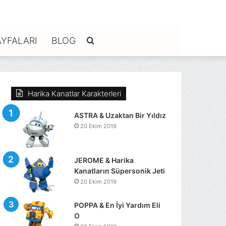
YFALARI
BLOG
Arama
yap
Harika Kanatlar Karakterleri
...
ASTRA & Uzaktan Bir Yıldız
20 Ekim 2019
JEROME & Harika
Kanatların Süpersonik Jeti
20 Ekim 2019
POPPA & En İyi Yardım Eli
O