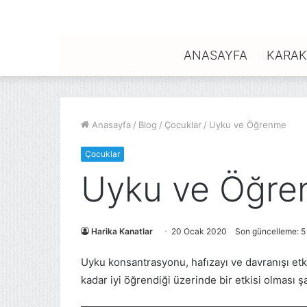
ANASAYFA
KARAK
Anasayfa
/
Blog
/
Çocuklar
/
Uyku ve Öğrenme
Çocuklar
Uyku ve Öğr
Harika Kanatlar
20 Ocak 2020
Son güncelleme: 5
Uyku konsantrasyonu, hafızayı ve davranışı et
kadar iyi öğrendiği üzerinde bir etkisi olması şaş