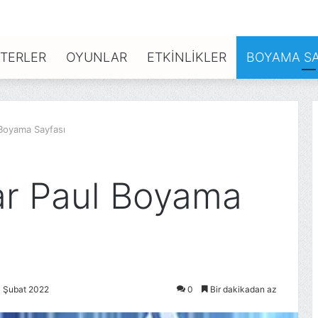
TERLER
OYUNLAR
ETKINLIKLER
BOYAMA SA
 Boyama Sayfası
ar Paul Boyama
3 Şubat 2022
0
Bir dakikadan az