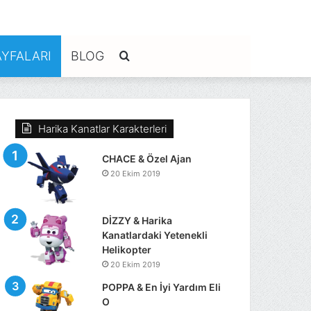
YFALARI
BLOG
Arama
yap
Harika Kanatlar Karakterleri
...
CHACE & Özel Ajan
20 Ekim 2019
DİZZY & Harika
Kanatlardaki Yetenekli
Helikopter
20 Ekim 2019
POPPA & En İyi Yardım Eli
O