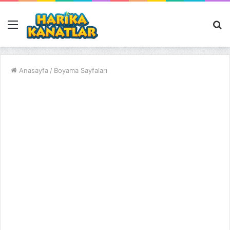
Menü
A
y
...
Anasayfa
/
Boyama Sayfaları