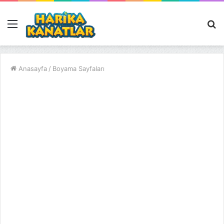
Menü
A
y
...
Anasayfa
/
Boyama Sayfaları