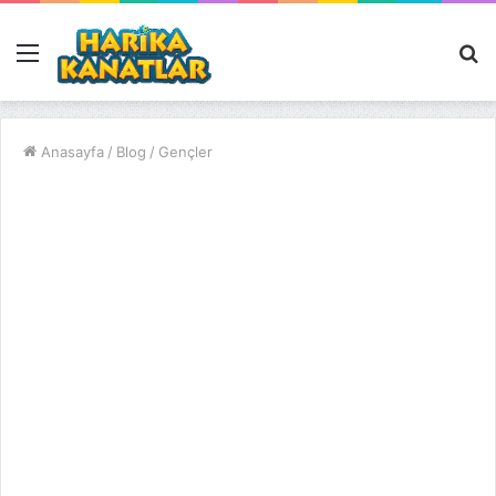
Menü
A
y
...
Anasayfa
/
Blog
/
Gençler