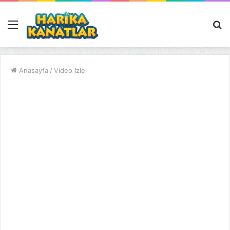
Menü
A
y
...
Anasayfa
/
Video İzle