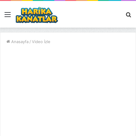
Menü
A
y
...
Anasayfa
/
Video İzle