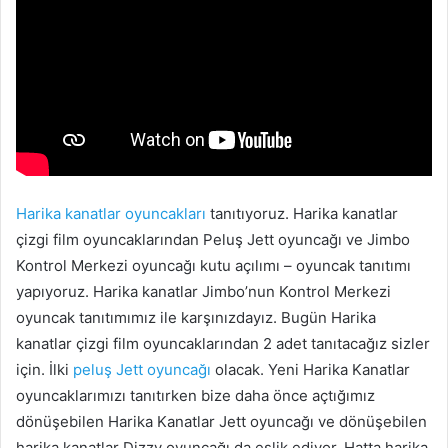
Harika kanatlar oyuncakları
tanıtıyoruz. Harika kanatlar
çizgi film oyuncaklarından Peluş Jett oyuncağı ve Jimbo
Kontrol Merkezi oyuncağı kutu açılımı – oyuncak tanıtımı
yapıyoruz. Harika kanatlar Jimbo’nun Kontrol Merkezi
oyuncak tanıtımımız ile karşınızdayız. Bugün Harika
kanatlar çizgi film oyuncaklarından 2 adet tanıtacağız sizler
için. İlki
peluş Jett oyuncağı
olacak. Yeni Harika Kanatlar
oyuncaklarımızı tanıtırken bize daha önce açtığımız
dönüşebilen Harika Kanatlar Jett oyuncağı ve dönüşebilen
harika kanatlar Dizzy oyuncağı da eşlik ediyor. Hatta harika