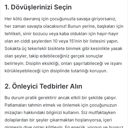
1. Dövüşlerinizi Seçin
Her kötü davranış için çocuğunuzla savaşa giriyorsanız,
her zaman savaşta olacaksınız! Bunun yerine, başkaları için
tehlikeli, sinir bozucu veya kaba oldukları için hayır-hayır
olan en ciddi şeylerden 10 veya 15’inin bir listesini yapın.
Sokakta üç tekerlekli bisiklete binmek gibi kesinlikle yasak
olan şeyler, takip edebileceğiniz gerçek sonuçlar
belirleyin. Disiplin eksikliği, onları şaşırtabileceği ve isyanı
körükleyebileceği için disiplinde tutarlılığı koruyun.
2. Önleyici Tedbirler Alın
Bu durum pratik gerektirir ancak etkili bir şekilde çalışır.
Patlamaları tahmin etmek ve önlemek için çocuğunuzun
mizaçları hakkındaki bilginizi kullanın. Siz mutfaktayken
dolaplardan bir şeyler çıkarmaktan hoşlanıyorsa, içeri
girmesin diye onları kilitleyin. En enerjik, yorgun ve huysuz