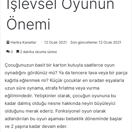
İşlevsel Oyunun
Önemi
Harika Kanatlar
12 Ocak 2021
Son güncelleme: 12 Ocak 2021
0
2 dakika okuma süresi
Çocuğunuzun basit bir karton kutuyla saatlerce oyun
oynadığını gördünüz mü? Ya da tencere tava veya bir parça
kağıtla eğlenmek mi? Küçük çocuklar en sıradan eşyalarla
uzun süre oynama, etrafa fırlatma veya vurma
eğilimindedir. Yetişkinler olarak, çocuğun oyununa bu
kadar dalmış olduğu nesne hakkında neyin büyüleyici
olduğunu merak ederiz. Fonksiyonel oyun olarak
adlandırılan bu oyun aşaması bebeklik döneminde başlar
ve 2 yaşına kadar devam eder.