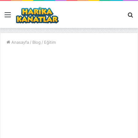
Menü
A
y
...
Anasayfa
/
Blog
/
Eğitim